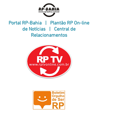
Portal RP-Bahia
|
Plantão RP On-line
de Notícias
|
Central de
Relacionamentos
Rede RP On-line de Notícias
A primeira TV do mundo com
conteúdo voltado exclusivamente
para as Relações Públicas e áreas
afins