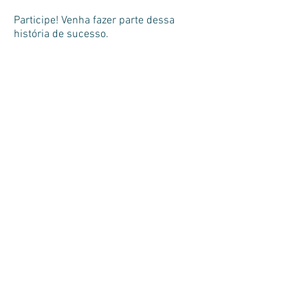
Participe! Venha fazer parte dessa
história de sucesso.
Portal RP-Bahia -
www.rp-bahia.com.br
-
portalrpbahia@gmail.com
- tels.:
(71)