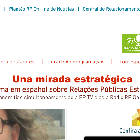
a
|
Plantão RP On-line de Notícias
|
Central de Relacionament
eira TV do mundo com conteúdo voltado
nte para as Relações Públicas e áreas afins
s em
destaques
|
|
corresp
grade de programação
Una mirada estratégica
ma em espahol sobre Relações Públicas Est
ansmitido simultaneamente pela RP TV e pela Rádio RP On
Confira 