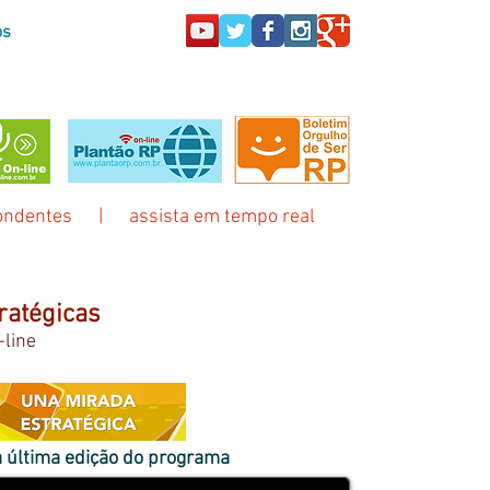
os
Rede RP On-line de Notícias
ondentes
|
assista em tempo real
ratégicas
-line
a última edição do programa