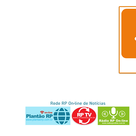
A RP TV é parte da
Conteúdo exclusivo do Portal RP-Bahia