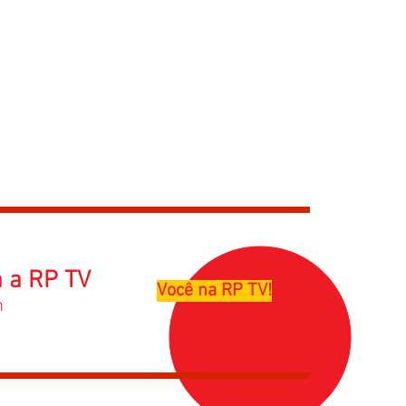
a a RP TV
Você na RP TV!
m