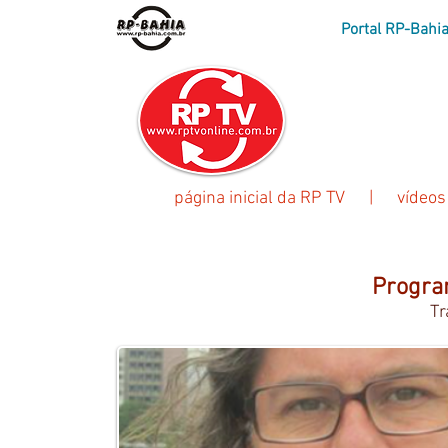
Portal RP-Bahi
A prim
exclusivame
página inicial da RP TV
|
vídeo
Progra
Tr