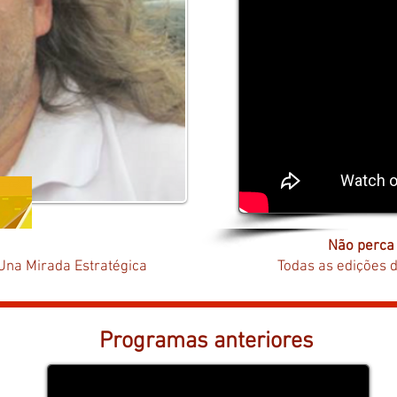
Não perca
Una Mirada Estratégica
Todas as edições 
Programas anteriores