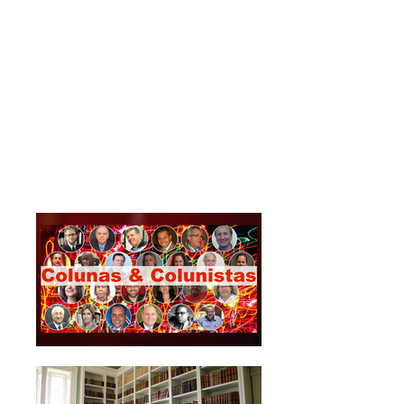
Periódico científico
Edições VNI
Selo editorial
Blogs
Blogs temáticos
Colunas & Colunistas
Abordagens de articuladores
internacionais