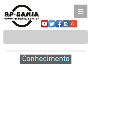
Conhecimento
Biblioteca virtual
Acervo de artigos e publicações
RP em Revista