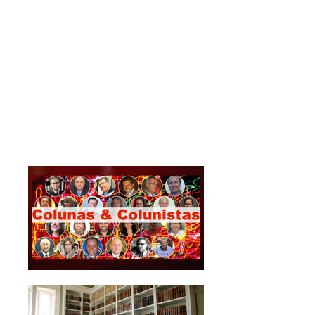
Periódico científico
Edições VNI
Selo editorial
Blogs
Blogs temáticos
Colunas & Colunistas
Abordagens de articuladores
internacionais