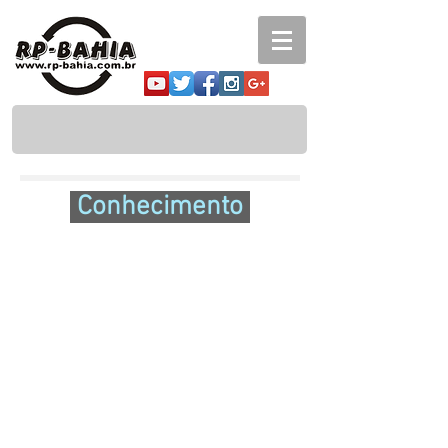
Conhecimento
Biblioteca virtual
Acervo de artigos e publicações
RP em Revista