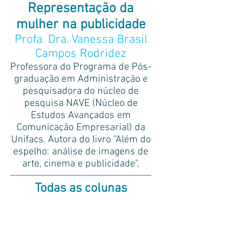
Representação da
mulher na publicidade
Profa. Dra. Vanessa Brasil
Campos Rodridez
Professora do Programa de Pós-
graduação em Administração e
pesquisadora do núcleo de
pesquisa NAVE (Núcleo de
Estudos Avançados em
Comunicação Empresarial) da
Unifacs. Autora do livro "Além do
espelho: análise de imagens de
arte, cinema e publicidade".
Todas as colunas
Dra. Maria Aparecida
Lic. Marcos Veragua Contreras
Relações
(Chile)
Públicas
tema: