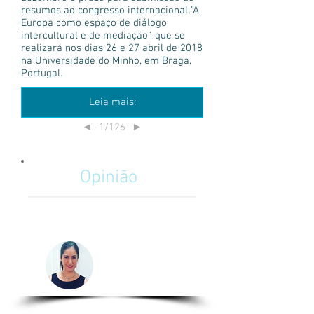
resumos ao congresso internacional "A
Europa como espaço de diálogo
intercultural e de mediação", que se
realizará nos dias 26 e 27 abril de 2018
na Universidade do Minho, em Braga,
Portugal.
Leia mais:
1/126
◄
►
Opinião
La importancia del Relacionista
Público en la minería Chilena
Camila Izzo
Relacionista
Chile