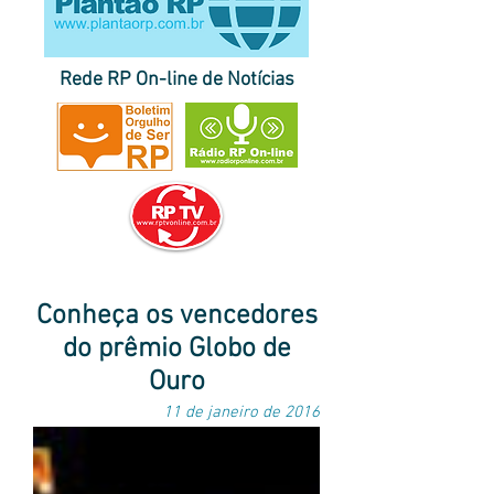
Rede RP On-line de Notícias
página inicial do Plantão RP
|
destaques
|
últimas
|
correspondentes
notícias
no Brasil e no exterior
|
envie sua pauta
Conheça os vencedores
do prêmio Globo de
Ouro
11 de janeiro de 2016