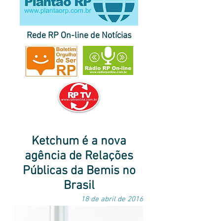
Rede RP On-line de Notícias
página inicial do Plantão RP
|
destaques
|
últimas
|
correspondentes
notícias
no Brasil e no exterior
|
envie sua pauta
Ketchum é a nova
agência de Relações
Públicas da Bemis no
Brasil
18 de abril de 2016