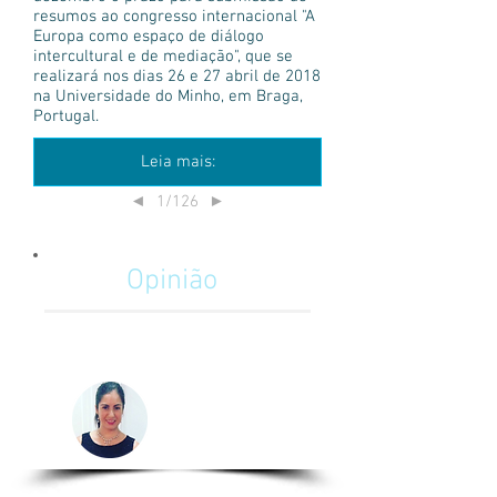
resumos ao congresso internacional "A
Europa como espaço de diálogo
intercultural e de mediação", que se
realizará nos dias 26 e 27 abril de 2018
na Universidade do Minho, em Braga,
Portugal.
Leia mais:
1/126
◄
►
Opinião
La importancia del Relacionista
Público en la minería Chilena
Camila Izzo
Relacionista
Chile