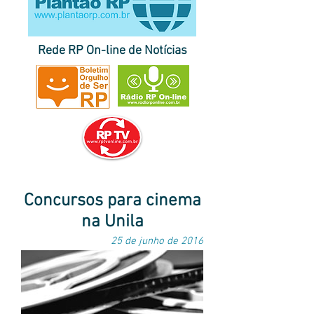
Rede RP On-line de Notícias
página inicial do Plantão RP
|
destaques
|
últimas
|
correspondentes
notícias
no Brasil e no exterior
|
envie sua pauta
Concursos para cinema
na Unila
25 de junho de 2016