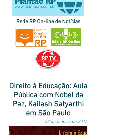
Rede RP On-line de Notícias
página inicial do Plantão RP
|
destaques
|
últimas
|
correspondentes
notícias
no Brasil e no exterior
|
envie sua pauta
Direito à Educação: Aula
Pública com Nobel da
Paz, Kailash Satyarthi
em São Paulo
23 de janeiro de 2016