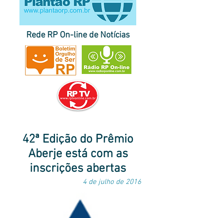
Rede RP On-line de Notícias
página inicial do Plantão RP
|
destaques
|
últimas
|
correspondentes
notícias
no Brasil e no exterior
|
envie sua pauta
42ª Edição do Prêmio
Aberje está com as
inscrições abertas
4 de julho de 2016