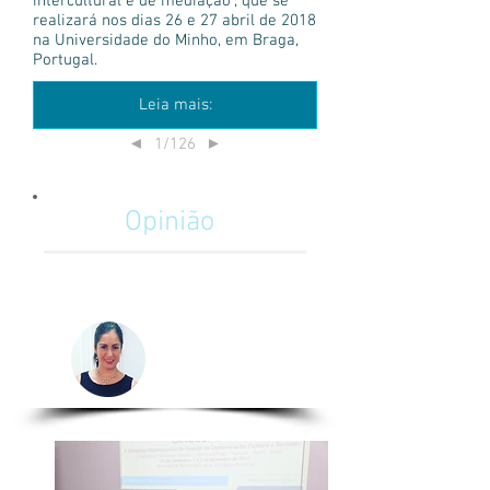
intercultural e de mediação", que se
realizará nos dias 26 e 27 abril de 2018
na Universidade do Minho, em Braga,
Portugal.
Leia mais:
1/126
◄
►
Opinião
La importancia del Relacionista
Público en la minería Chilena
Camila Izzo
Relacionista
Chile