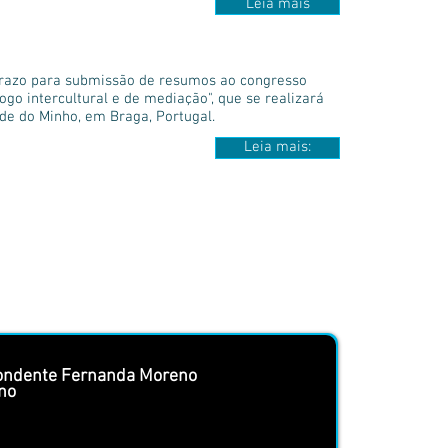
Leia mais
prazo para submissão de resumos ao congresso
go intercultural e de mediação", que se realizará
ade do Minho, em Braga, Portugal.
Leia mais:
pondente Fernanda Moreno
ano