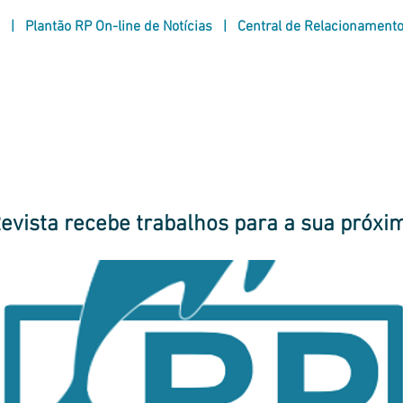
|
Plantão RP On-line de Notícias
|
Central de Relacionament
taques
|
|
correspondentes no Bra
últimas notícias
vista recebe trabalhos para a sua próxi