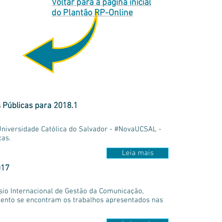
Voltar para a página inicial
do Plantão RP-Online
Públicas para 2018.1
 Universidade Católica do Salvador - #NovaUCSAL -
cas.
Leia mais
017
sio Internacional de Gestão da Comunicação,
mento se encontram os trabalhos apresentados nas