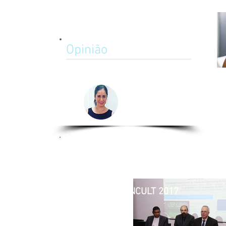
Opinião
La importancia del Relacionista
Público en la minería Chilena
Camila Izzo
Relacionista
Chile
Imagens do SINCULT 2017