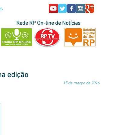
os
Rede RP On-line de Notícias
sil e no exterior
|
envie sua pauta
ma edição
15 de março de 2016