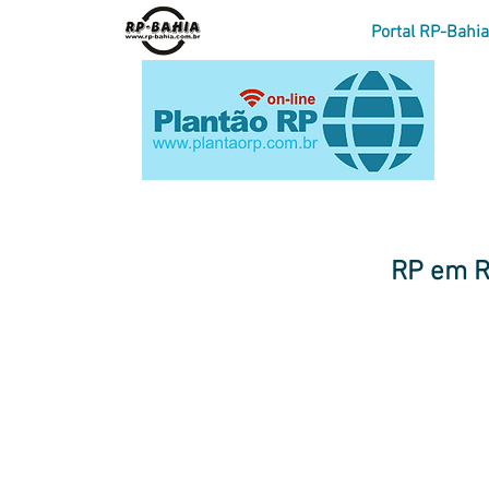
Portal RP-Bahia
página inicial do Plantão RP
|
des
RP em Re