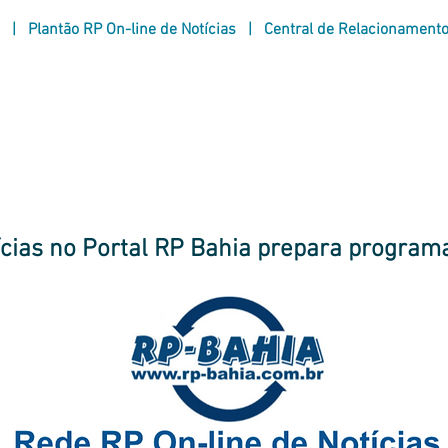
|
Plantão RP On-line de Notícias
|
Central de Relacionament
taques
|
|
correspondentes no Bra
últimas notícias
ícias no Portal RP Bahia prepara program