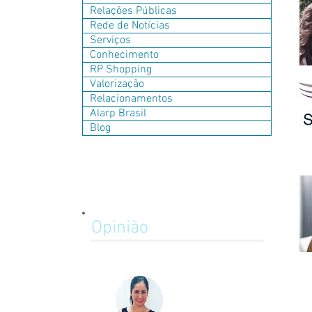
Relações Públicas
Rede de Notícias
Serviços
Conhecimento
RP Shopping
Valorização
Relacionamentos
Alarp Brasil
Blog
Opinião
La importancia del Relacionista
Público en la minería Chilena
Camila Izzo
Relacionista