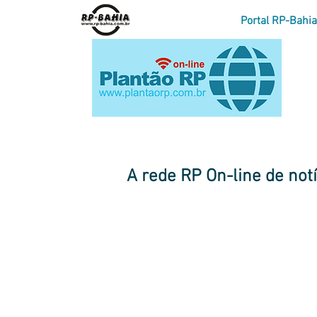
Portal RP-Bahia
página inicial do Plantão RP
|
des
A rede RP On-line de not