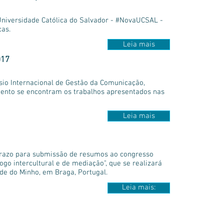
 Universidade Católica do Salvador - #NovaUCSAL -
cas.
Leia mais
017
sio Internacional de Gestão da Comunicação,
mento se encontram os trabalhos apresentados nas
Leia mais
prazo para submissão de resumos ao congresso
go intercultural e de mediação", que se realizará
ade do Minho, em Braga, Portugal.
Leia mais: