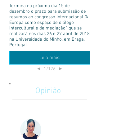
Termina no próximo dia 15 de
dezembro o prazo para submissão de
resumos ao congresso internacional "A
Europa como espaço de diálogo
intercultural e de mediação", que se
realizará nos dias 26 e 27 abril de 2018
na Universidade do Minho, em Braga,
Portugal.
Leia mais:
1/126
◄
►
Opinião
La importancia del Relacionista
Público en la minería Chilena
Camila Izzo
Relacionista
Chile