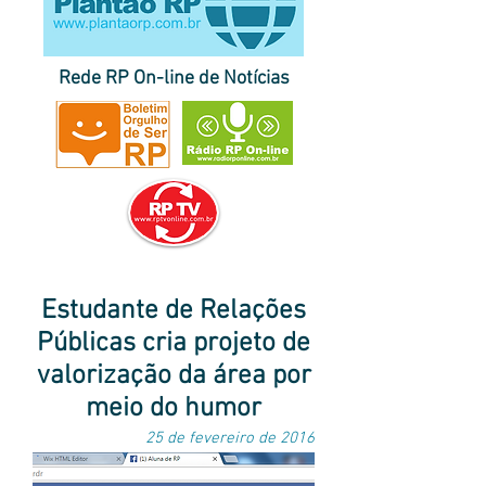
Rede RP On-line de Notícias
página inicial do Plantão RP
|
destaques
|
últimas
|
correspondentes
notícias
no Brasil e no exterior
|
envie sua pauta
Estudante de Relações
Públicas cria projeto de
valorização da área por
meio do humor
25 de fevereiro de 2016