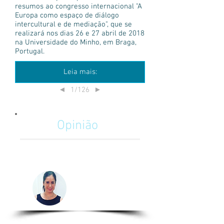
resumos ao congresso internacional "A
Europa como espaço de diálogo
intercultural e de mediação", que se
realizará nos dias 26 e 27 abril de 2018
na Universidade do Minho, em Braga,
Portugal.
Leia mais:
1/126
◄
►
Opinião
La importancia del Relacionista
Público en la minería Chilena
Camila Izzo
Relacionista
Chile