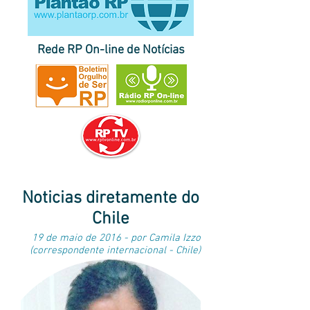
Rede RP On-line de Notícias
página inicial do Plantão RP
|
destaques
|
últimas
|
correspondentes
notícias
no Brasil e no exterior
|
envie sua pauta
Noticias diretamente do
Chile
19 de maio de 2016 - por Camila Izzo
(correspondente internacional - Chile)